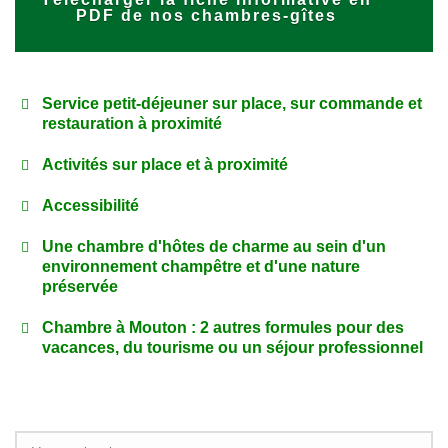
PDF de nos chambres-gîtes
Service petit-déjeuner sur place, sur commande et
restauration à proximité
Activités sur place et à proximité
Service petit-déjeuner
sur commande : il vous est
bibliothèque
Jardin
servi à notre table, dans la
Salle-à-manger
Marie-
Accessibilité
Clos avec la piscine
,
Antoinette, à l’heure convenue ensemble
aménagements
Labyrinthe papillons
Petit Bois
Une chambre d'hôtes de charme au sein d'un
Restauration
sur Vieillevigne et alentours
: de
phoniques et acoustiques
Charmant
terrain de boules nantaises .
environnement champêtre et d'une nature
très bonnes adresses. Livraison de plateau-repas
préservée
ou pizza à commander à l’avance auprès des
prestataires. Restaurants, plats à emporter. Et
Chambre à Mouton : 2 autres formules pour des
commerces, dont supermarché avec carburant
vacances, du tourisme ou un séjour professionnel
(CB). Et aussi des tables étoilées en 44 et 85.
FORMULE HÉBERGEMENT DE GROUPE (11 À
27P) EN LOIRE-ATLANTIQUE, LIMITROPHE
VENDÉE