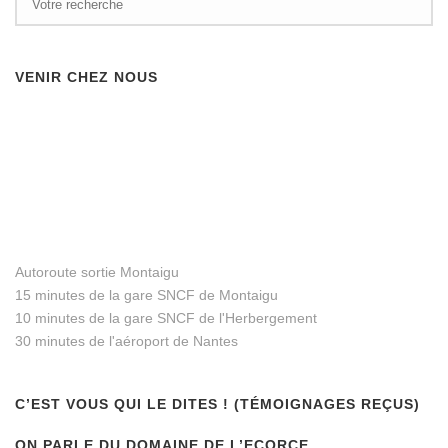
randonnées pédestres ou
cyclistes
VENIR CHEZ NOUS
au Pressoir.
Suites
Autoroute sortie Montaigu
15 minutes de la gare SNCF de Montaigu
10 minutes de la gare SNCF de l'Herbergement
Apporter drap de dessus ou housse de couette
30 minutes de l'aéroport de Nantes
(sans la couette).
au Pressoir.
C’EST VOUS QUI LE DITES ! (TÉMOIGNAGES REÇUS)
ON PARLE DU DOMAINE DE L’ECORCE