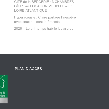
GÎTE de la BERGERIE : 3 CHAMBRES-
GÎTES en LOCATION MEUBLEE – En
LOIRE-ATLANTIQUE
Hyperacousie : Claire partage l’inespéré
avec ceux qui sont intéressés
2026 – Le printemps habille les arbres
PLAN D’ACCÈS