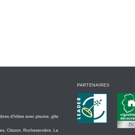
PARTENAIRES
bres d'hôtes avec piscine, gîte
es, Clisson, Rocheservière, La