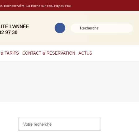
son, Rocheservière, La Roche sur Yon, Puy du Fou
& TARIFS
CONTACT & RÉSERVATION
ACTUS