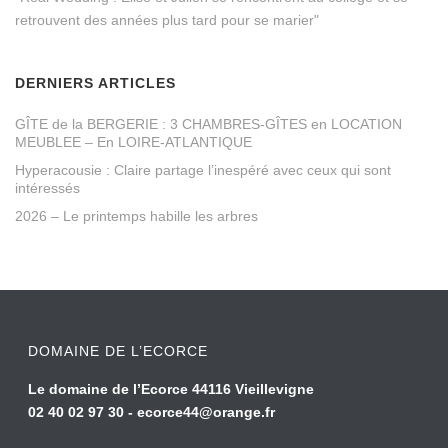
retrouvent des années plus tard pour se marier"
DERNIERS ARTICLES
GÎTE de la BERGERIE : 3 CHAMBRES-GÎTES en LOCATION
MEUBLEE – En LOIRE-ATLANTIQUE
Hyperacousie : Claire partage l’inespéré avec ceux qui sont
intéressés
2026 – Le printemps habille les arbres
DOMAINE DE L’ECORCE
Le domaine de l’Ecorce 44116 Vieillevigne
02 40 02 97 30 -
ecorce44@orange.fr