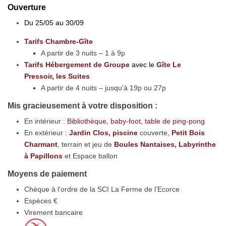
Ouverture
Du 25/05 au 30/09
Tarifs Chambre-Gîte
A partir de 3 nuits – 1 à 9p
Tarifs Hébergement de Groupe
avec le
Gîte Le
Pressoir
,
les Suites
A partir de 4 nuits – jusqu’à 19p ou 27p
Mis gracieusement à votre disposition :
En intérieur :
Bibliothèque
,
baby-foot, table de ping-pong
En extérieur :
Jardin Clos,
piscine
couverte,
Petit Bois
Charmant
, terrain et jeu de
Boules Nantaises
,
Labyrinthe
à Papillons
et Espace ballon
Moyens de paiement
Chèque à l’ordre de la SCI La Ferme de l’Ecorce
Espèces €
Virement bancaire