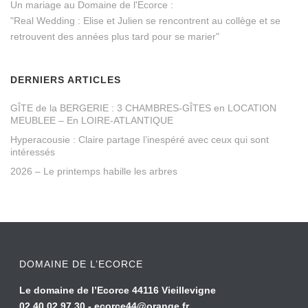
Un mariage au Domaine de l'Ecorce :
"Real Wedding : Elise et Julien se rencontrent au collège et se
retrouvent des années plus tard pour se marier"
DERNIERS ARTICLES
GÎTE de la BERGERIE : 3 CHAMBRES-GÎTES en LOCATION
MEUBLEE – En LOIRE-ATLANTIQUE
Hyperacousie : Claire partage l’inespéré avec ceux qui sont
intéressés
2026 – Le printemps habille les arbres
DOMAINE DE L’ECORCE
Le domaine de l’Ecorce 44116 Vieillevigne
02 40 02 97 30 -
ecorce44@orange.fr