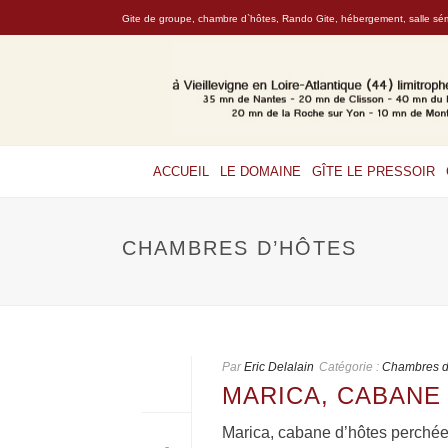
Gite de groupe, chambre d`hôtes, Rando Gite, hébergement, salle sémi
ACCUEIL
LE DOMAINE
GÎTE LE PRESSOIR
CHAMBRES D’HÔTES
Par
Eric Delalain
Catégorie :
Chambres d
MARICA, CABANE
Marica, cabane d’hôtes perchée