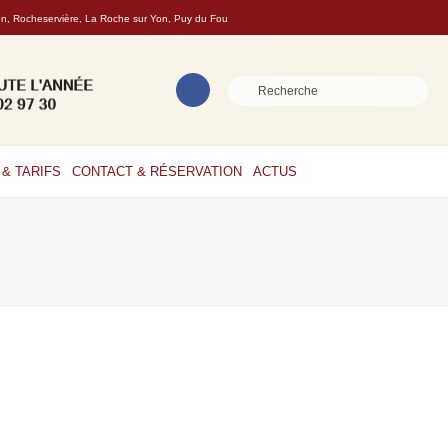
son, Rocheservière, La Roche sur Yon, Puy du Fou
& TARIFS
CONTACT & RÉSERVATION
ACTUS