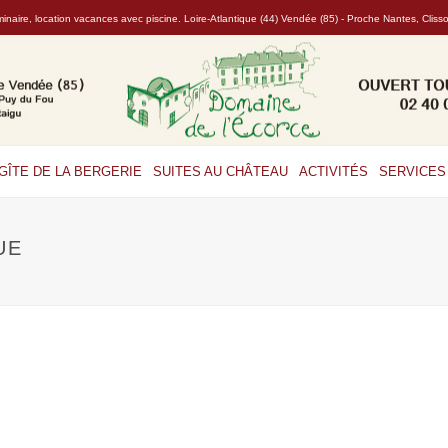
naire, location vacances avec piscine. Loire-Atlantique (44) Vendée (85) - Proche Nantes, Clis
GÎTE DE LA BERGERIE
SUITES AU CHÂTEAU
ACTIVITÉS
SERVICES 
UE