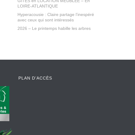
GÎTES en LOCATION MEUBLEE – En
LOIRE-ATLANTIQUE
Hyperacousie : Claire partage l’inespéré
avec ceux qui sont intéressés
2026 – Le printemps habille les arbres
PLAN D’ACCÈS