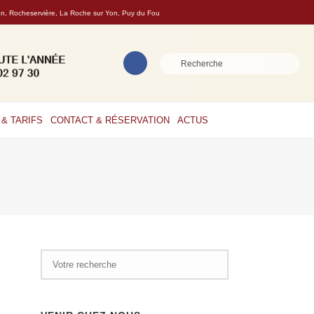
son, Rocheservière, La Roche sur Yon, Puy du Fou
& TARIFS
CONTACT & RÉSERVATION
ACTUS