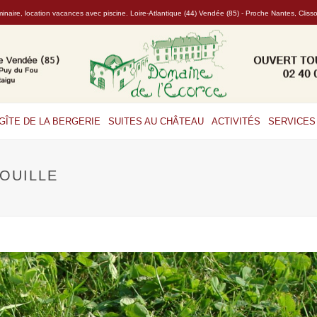
naire, location vacances avec piscine. Loire-Atlantique (44) Vendée (85) - Proche Nantes, Clis
GÎTE DE LA BERGERIE
SUITES AU CHÂTEAU
ACTIVITÉS
SERVICES 
OUILLE