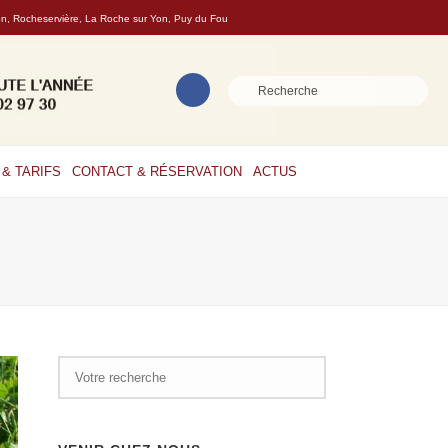
son, Rocheservière, La Roche sur Yon, Puy du Fou
& TARIFS
CONTACT & RÉSERVATION
ACTUS