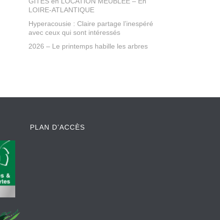
GÎTES en LOCATION MEUBLEE – En
LOIRE-ATLANTIQUE
Hyperacousie : Claire partage l’inespéré
avec ceux qui sont intéressés
2026 – Le printemps habille les arbres
PLAN D’ACCÈS