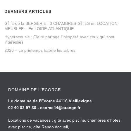
DERNIERS ARTICLES
GÎTE de la BERGERIE : 3 CHAMBRES-GÎTES en LOCATION
MEUBLEE – En LOIRE-ATLANTIQUE
Hyperacousie : Claire partage l’inespéré avec ceux qui sont
intéressés
2026 – Le printemps habille les arbres
DOMAINE DE L’ECORCE
Le domaine de l’Ecorce 44116 Vieillevigne
02 40 02 97 30 -
ecorce44@orange.fr
Locations de vacances : gîte avec piscine, chambres d'hôtes
avec piscine, gîte Rando Accueil,