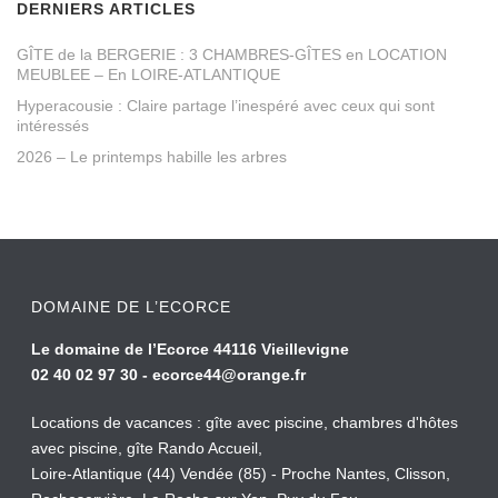
DERNIERS ARTICLES
GÎTE de la BERGERIE : 3 CHAMBRES-GÎTES en LOCATION
MEUBLEE – En LOIRE-ATLANTIQUE
Hyperacousie : Claire partage l’inespéré avec ceux qui sont
intéressés
2026 – Le printemps habille les arbres
DOMAINE DE L’ECORCE
Le domaine de l’Ecorce 44116 Vieillevigne
02 40 02 97 30 -
ecorce44@orange.fr
Locations de vacances : gîte avec piscine, chambres d'hôtes
avec piscine, gîte Rando Accueil,
Loire-Atlantique (44) Vendée (85) - Proche Nantes, Clisson,