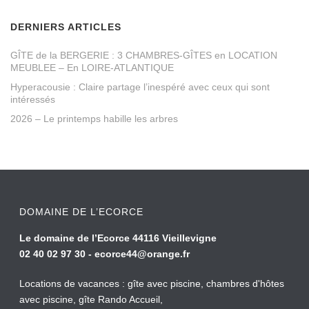
DERNIERS ARTICLES
GÎTE de la BERGERIE : 3 CHAMBRES-GÎTES en LOCATION
MEUBLEE – En LOIRE-ATLANTIQUE
Hyperacousie : Claire partage l’inespéré avec ceux qui sont
intéressés
2026 – Le printemps habille les arbres
DOMAINE DE L’ECORCE
Le domaine de l’Ecorce 44116 Vieillevigne
02 40 02 97 30 -
ecorce44@orange.fr
Locations de vacances : gîte avec piscine, chambres d'hôtes
avec piscine, gîte Rando Accueil,