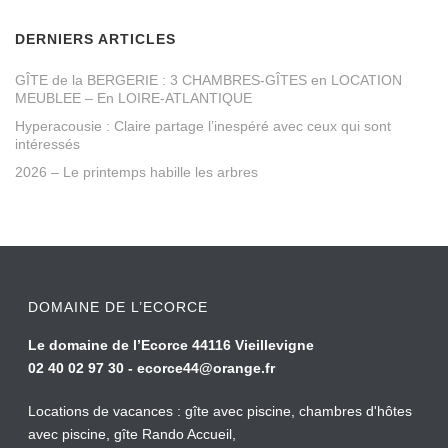
DERNIERS ARTICLES
GÎTE de la BERGERIE : 3 CHAMBRES-GÎTES en LOCATION
MEUBLEE – En LOIRE-ATLANTIQUE
Hyperacousie : Claire partage l’inespéré avec ceux qui sont
intéressés
2026 – Le printemps habille les arbres
DOMAINE DE L’ECORCE
Le domaine de l’Ecorce 44116 Vieillevigne
02 40 02 97 30 -
ecorce44@orange.fr
Locations de vacances : gîte avec piscine, chambres d'hôtes
avec piscine, gîte Rando Accueil,