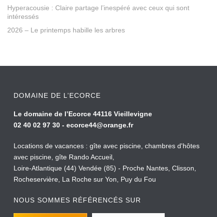
Hyperacousie : Claire partage l’inespéré avec ceux qui sont
intéressés
2026 – Le printemps habille les arbres
DOMAINE DE L’ECORCE
Le domaine de l’Ecorce 44116 Vieillevigne
02 40 02 97 30 -
ecorce44@orange.fr
Locations de vacances : gîte avec piscine, chambres d'hôtes
avec piscine, gîte Rando Accueil,
Loire-Atlantique (44) Vendée (85) - Proche Nantes, Clisson,
Rocheservière, La Roche sur Yon, Puy du Fou
NOUS SOMMES RÉFÉRENCÉS SUR