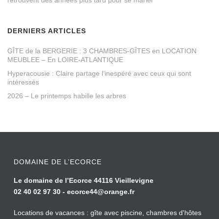
DERNIERS ARTICLES
GÎTE de la BERGERIE : 3 CHAMBRES-GÎTES en LOCATION
MEUBLEE – En LOIRE-ATLANTIQUE
Hyperacousie : Claire partage l’inespéré avec ceux qui sont
intéressés
2026 – Le printemps habille les arbres
DOMAINE DE L’ECORCE
Le domaine de l’Ecorce 44116 Vieillevigne
02 40 02 97 30 -
ecorce44@orange.fr
Locations de vacances : gîte avec piscine, chambres d'hôtes