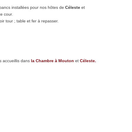
s-bancs installées pour nos hôtes de
Céleste
et
te cour.
ir tour ; table et fer à repasser.
s accueillis dans
la Chambre à Mouton
et
Céleste.