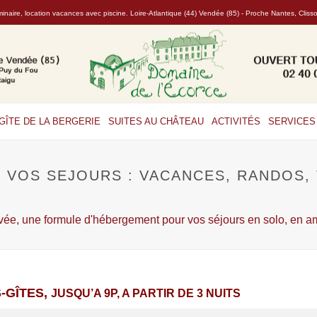
naire, location vacances avec piscine. Loire-Atlantique (44) Vendée (85) - Proche Nantes, Clis
GÎTE DE LA BERGERIE
SUITES AU CHÂTEAU
ACTIVITÉS
SERVICES 
R VOS SEJOURS : VACANCES, RANDOS,
vée, une formule d'hébergement pour vos séjours en solo, en 
-GÎTES,
JUSQU’A 9P, A PARTIR DE 3 NUITS