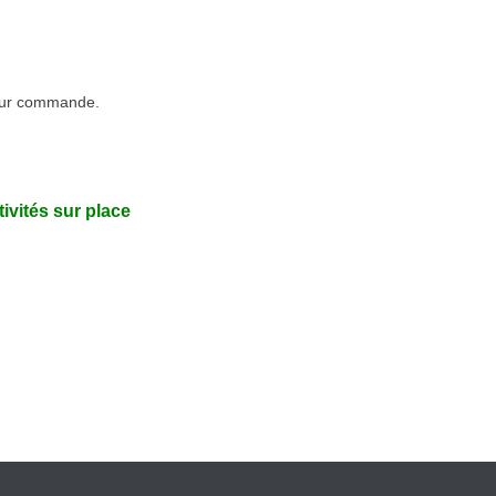
: sur commande.
vités sur place
 Clos avec la piscine
Petit Bois Charmant
Labyrinthe papillons
ORMULE
personnes atteintes d’autres déficiences
terrain de boules nantaises