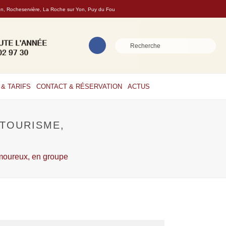
son, Rocheservière, La Roche sur Yon, Puy du Fou
& TARIFS
CONTACT & RÉSERVATION
ACTUS
 TOURISME,
amoureux, en groupe